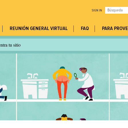
Jump to navigation
Search
SIGN IN
this
Search
site
REUNIÓN GENERAL VIRTUAL
FAQ
PARA PROV
form
tra tu sitio