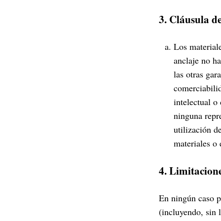
3. Cláusula d
Los material
anclaje no ha
las otras gar
comerciabilid
intelectual o
ninguna repre
utilización d
materiales o 
4. Limitacion
En ningún caso p
(incluyendo, sin 