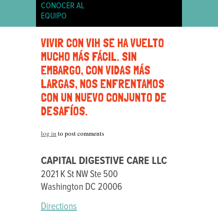
CONOCER AL
EQUIPO
WASHINGTON
VIVIR CON VIH SE HA VUELTO
DC
MUCHO MÁS FÁCIL. SIN
-
EMBARGO, CON VIDAS MÁS
CAPITAL
LARGAS, NOS ENFRENTAMOS
DIGESTIVE
CON UN NUEVO CONJUNTO DE
DESAFÍOS.
log in
to post comments
CAPITAL DIGESTIVE CARE LLC
2021 K St NW Ste 500
Washington DC 20006
Directions